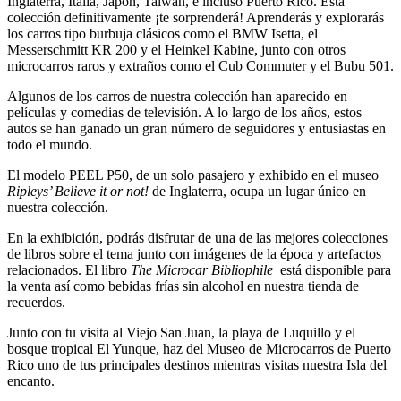
Inglaterra, Italia, Japón, Taiwán, e incluso Puerto Rico. Esta
colección definitivamente ¡te sorprenderá! Aprenderás y explorarás
los carros tipo burbuja clásicos como el BMW Isetta, el
Messerschmitt KR 200 y el Heinkel Kabine, junto con otros
microcarros raros y extraños como el Cub Commuter y el Bubu 501.
Algunos de los carros de nuestra colección han aparecido en
películas y comedias de televisión. A lo largo de los años, estos
autos se han ganado un gran número de seguidores y entusiastas en
todo el mundo.
El modelo PEEL P50, de un solo pasajero y exhibido en el museo
Ripleys’ Believe it or not!
de Inglaterra, ocupa un lugar único en
nuestra colección.
En la exhibición, podrás disfrutar de una de las mejores colecciones
de libros sobre el tema junto con imágenes de la época y artefactos
relacionados. El libro
The Microcar Bibliophile
está disponible para
la venta así como bebidas frías sin alcohol en nuestra tienda de
recuerdos.
Junto con tu visita al Viejo San Juan, la playa de Luquillo y el
bosque tropical El Yunque, haz del Museo de Microcarros de Puerto
Rico uno de tus principales destinos mientras visitas nuestra Isla del
encanto.